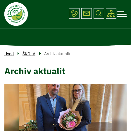
Menu
Přejít
ŠKOLA
k
navigace
hlavnímu
PROJEKTY
obsahu
ÚŘEDNÍ DESKA
FOTOGALERIE
Úvod
ŠKOLA
Archiv aktualit
KONTAKTY
Archiv aktualit