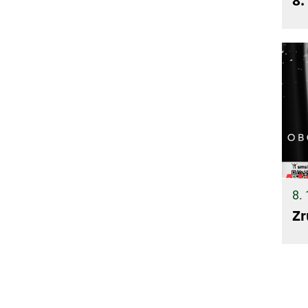
8.
8. 
Zr
S