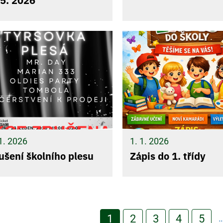
 5. 2026
1. 2026
1. 1. 2026
ušení školního plesu
Zápis do 1. třídy
tránkování
Aktuální
1
Page
2
Page
3
Page
4
Pag
5