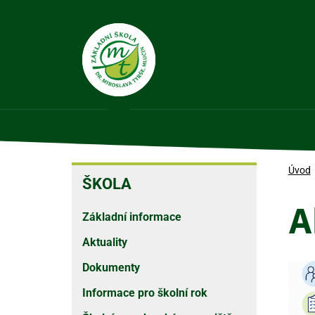
Přejít
k
hlavnímu
obsahu
ŠKOLA
Úvod
ŠKOLA
A
Základní informace
Aktuality
Dokumenty
Informace pro školní rok