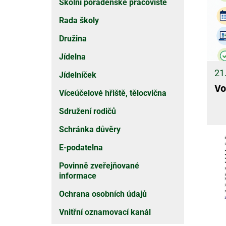
Školní poradenské pracoviště
Rada školy
Družina
Jídelna
21
Jídelníček
Vo
Víceúčelové hřiště, tělocvična
Sdružení rodičů
Schránka důvěry
E-podatelna
Povinně zveřejňované
informace
Ochrana osobních údajů
Vnitřní oznamovací kanál