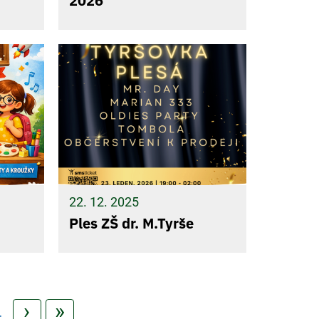
2026
22. 12. 2025
Ples ZŠ dr. M.Tyrše
Následující stránka
Poslední stránka
›
»
e
…