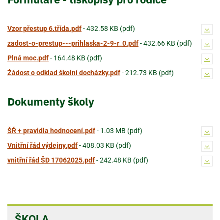
Vzor přestup 6.třída.pdf
-
432.58 KB (pdf)
zadost-o-prestup---prihlaska-2-9-r_0.pdf
-
432.66 KB (pdf)
Plná moc.pdf
-
164.48 KB (pdf)
Žádost o odklad školní docházky.pdf
-
212.73 KB (pdf)
Dokumenty školy
ŠŘ + pravidla hodnocení.pdf
-
1.03 MB (pdf)
Vnitřní řád výdejny.pdf
-
408.03 KB (pdf)
vnitřní řád ŠD 17062025.pdf
-
242.48 KB (pdf)
ŠKOLA
ŠKOLA