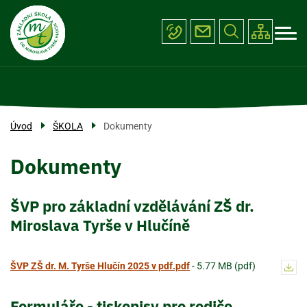
Menu
Přejít
ŠKOLA
k
navigace
hlavnímu
PROJEKTY
obsahu
ÚŘEDNÍ DESKA
FOTOGALERIE
Úvod
ŠKOLA
Dokumenty
KONTAKTY
Dokumenty
ŠVP pro základní vzdělávání ZŠ dr.
Miroslava Tyrše v Hlučíně
ŠVP ZŠ dr. M. Tyrše Hlučín 2025 v pdf.pdf
-
5.77 MB (pdf)
Formuláře - tiskopisy pro rodiče