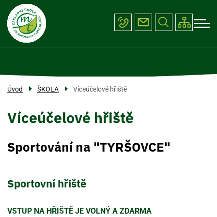
Menu
Přejít
ŠKOLA
k
navigace
hlavnímu
PROJEKTY
obsahu
ÚŘEDNÍ DESKA
FOTOGALERIE
Úvod
ŠKOLA
Víceúčelové hřiště
KONTAKTY
Víceúčelové hřiště
Sportování na "TYRŠOVCE"
Sportovní hřiště
VSTUP NA HŘIŠTĚ JE VOLNÝ A ZDARMA