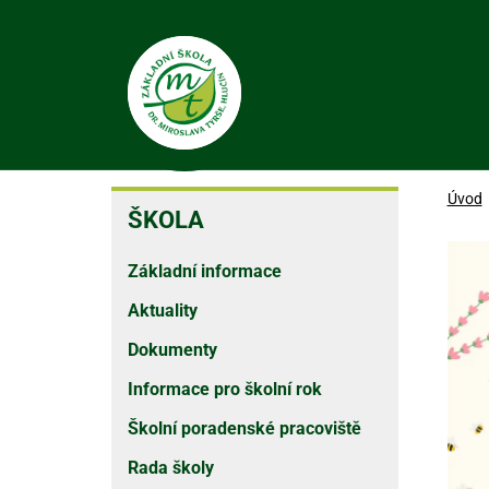
Přejít
k
hlavnímu
obsahu
ŠKOLA
Úvod
ŠKOLA
Základní informace
Aktuality
Dokumenty
Informace pro školní rok
Školní poradenské pracoviště
Rada školy