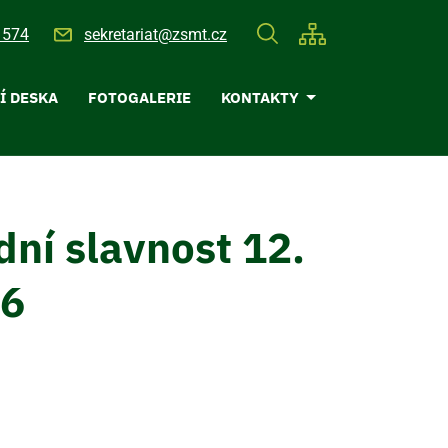
 574
sekretariat@zsmt.cz
Í DESKA
FOTOGALERIE
KONTAKTY
ní slavnost 12.
26