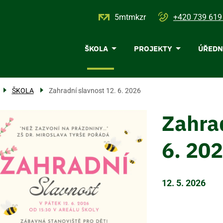
5mtmkzr
+420 739 619
Menu
ŠKOLA
PROJEKTY
ÚŘEDN
navigace
ŠKOLA
Zahradní slavnost 12. 6. 2026
Zahrad
6. 20
12. 5. 2026