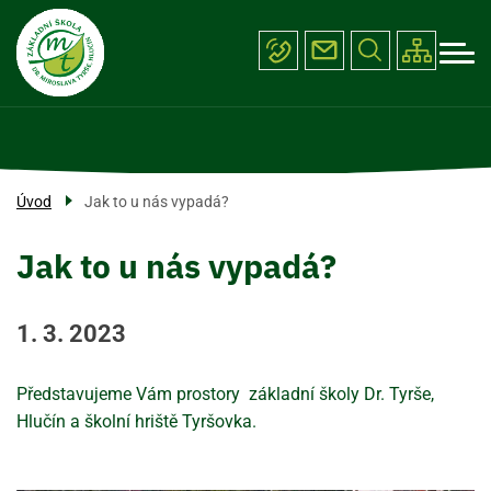
Menu
Přejít
ŠKOLA
k
navigace
hlavnímu
PROJEKTY
obsahu
ÚŘEDNÍ DESKA
FOTOGALERIE
Úvod
Jak to u nás vypadá?
KONTAKTY
Jak to u nás vypadá?
1. 3. 2023
Představujeme Vám prostory základní školy Dr. Tyrše,
Hlučín a školní hriště Tyršovka.