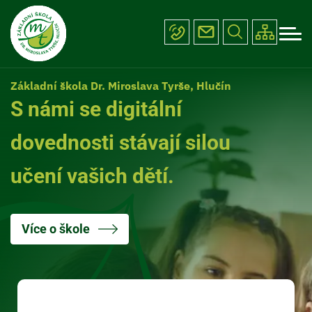
Menu
Přejít
ŠKOLA
k
navigace
hlavnímu
PROJEKTY
obsahu
ÚŘEDNÍ DESKA
Základní škola Dr. Miroslava Tyrše, Hlučín
FOTOGALERIE
S námi se digitální
KONTAKTY
dovednosti stávají silou
učení vašich dětí.
Více o škole