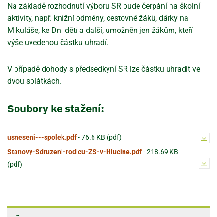
Na základě rozhodnutí výboru SR bude čerpání na školní
aktivity, např. knižní odměny, cestovné žáků, dárky na
Mikuláše, ke Dni dětí a další, umožněn jen žákům, kteří
výše uvedenou částku uhradí.
V případě dohody s předsedkyní SR lze částku uhradit ve
dvou splátkách.
Soubory ke stažení:
usneseni---spolek.pdf
-
76.6 KB (pdf)
Stanovy-Sdruzeni-rodicu-ZS-v-Hlucine.pdf
-
218.69 KB
(pdf)
ŠKOLA