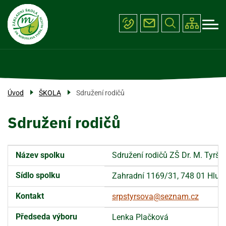
Menu
Přejít
ŠKOLA
k
navigace
hlavnímu
PROJEKTY
obsahu
ÚŘEDNÍ DESKA
FOTOGALERIE
Úvod
ŠKOLA
Sdružení rodičů
KONTAKTY
Sdružení rodičů
Název spolku
Sdružení rodičů ZŠ Dr. M. Tyrše v
Sídlo spolku
Zahradní 1169/31, 748 01 Hluč
Kontakt
srpstyrsova@seznam.cz
Předseda výboru
Lenka Plačková