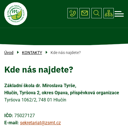
Menu
Přejít
ŠKOLA
k
navigace
hlavnímu
PROJEKTY
obsahu
ÚŘEDNÍ DESKA
FOTOGALERIE
Úvod
KONTAKTY
Kde nás najdete?
KONTAKTY
Kde nás najdete?
Základní škola dr. Miroslava Tyrše,
Hlučín, Tyršova 2, okres Opava, příspěvková organizace
Tyršova 1062/2, 748 01 Hlučín
IČO:
75027127
E-mail:
sekretariat@zsmt.cz