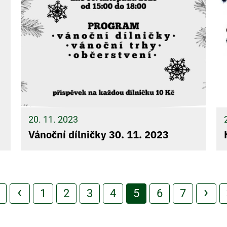
20. 11. 2023
Vánoční dílničky 30. 11. 2023
rst page
Předchozí stránka
Následuj
‹
›
Page
1
Page
2
Page
3
Page
4
Aktuální
5
Page
6
Page
7
stránka