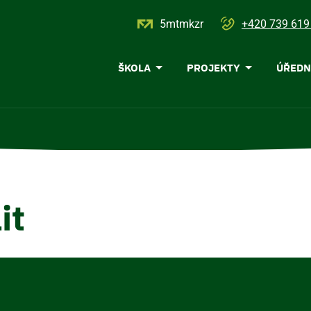
5mtmkzr
+420 739 619
Menu
ŠKOLA
PROJEKTY
ÚŘEDN
navigace
it