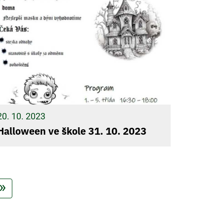
20. 10. 2023
Halloween ve škole 31. 10. 2023
ící stránka
Poslední stránka
»