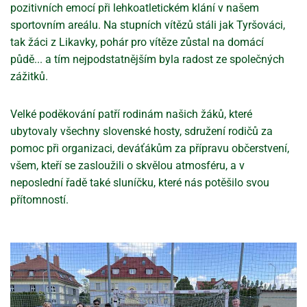
pozitivních emocí při lehkoatletickém klání v našem
sportovním areálu. Na stupních vítězů stáli jak Tyršováci,
tak žáci z Likavky, pohár pro vítěze zůstal na domácí
půdě... a tím nejpodstatnějším byla radost ze společných
zážitků.
Velké poděkování patří rodinám našich žáků, které
ubytovaly všechny slovenské hosty, sdružení rodičů za
pomoc při organizaci, deváťákům za přípravu občerstvení,
všem, kteří se zasloužili o skvělou atmosféru, a v
neposlední řadě také sluníčku, které nás potěšilo svou
přítomností.