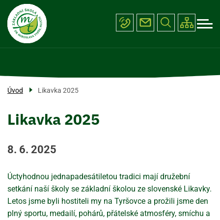
Menu
Přejít
ŠKOLA
k
navigace
hlavnímu
PROJEKTY
obsahu
ÚŘEDNÍ DESKA
FOTOGALERIE
Úvod
Likavka 2025
KONTAKTY
Likavka 2025
8. 6. 2025
Úctyhodnou jednapadesátiletou tradici mají družební
setkání naší školy se základní školou ze slovenské Likavky.
Letos jsme byli hostiteli my na Tyršovce a prožili jsme den
plný sportu, medailí, pohárů, přátelské atmosféry, smíchu a