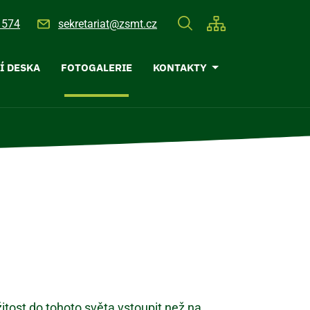
 574
sekretariat@zsmt.cz
Í DESKA
FOTOGALERIE
KONTAKTY
ežitost do tohoto světa vstoupit než na