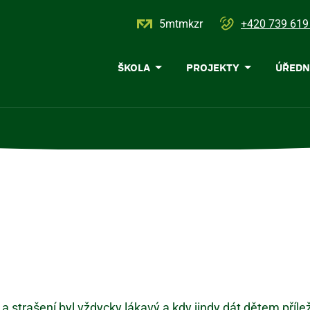
5mtmkzr
+420 739 619
Menu
ŠKOLA
PROJEKTY
ÚŘEDN
navigace
r a strašení byl vždycky lákavý a kdy jindy dát dětem příl