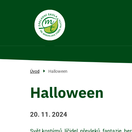
Přejít
k
hlavnímu
obsahu
Úvod
Halloween
Halloween
20. 11. 2024
Svět kostýmů, líčidel, převleků, fantazie, he