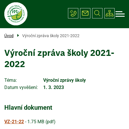
Menu
Přejít
ŠKOLA
k
navigace
hlavnímu
PROJEKTY
obsahu
ÚŘEDNÍ DESKA
Úvod
Výroční zpráva školy 2021-2022
FOTOGALERIE
Výroční zpráva školy 2021-
KONTAKTY
2022
Téma
Výroční zprávy školy
Datum vyvěšení
1. 3. 2023
Hlavní dokument
VZ-21-22
-
1.75 MB (pdf)