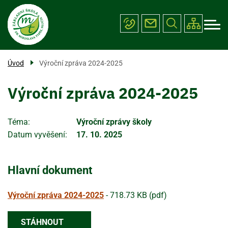
Menu
Přejít
ŠKOLA
k
navigace
hlavnímu
PROJEKTY
obsahu
ÚŘEDNÍ DESKA
Úvod
Výroční zpráva 2024-2025
FOTOGALERIE
Výroční zpráva 2024-2025
KONTAKTY
Téma
Výroční zprávy školy
Datum vyvěšení
17. 10. 2025
Hlavní dokument
Výroční zpráva 2024-2025
-
718.73 KB (pdf)
STÁHNOUT